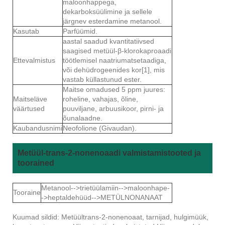
maloonhappega,
dekarboksüülimine ja sellele
järgnev esterdamine metanool.
Kasutab
Parfüümid.
aastal saadud kvantitatiivsed
saagised metüül-β-klorokaproaadi
Ettevalmistus
töötlemisel naatriumatsetaadiga,
või dehüdrogeenides kor[1], mis
vastab küllastunud ester.
Maitse omadused 5 ppm juures:
Maitseläve
roheline, vahajas, õline,
väärtused
puuviljane, arbuusikoor, pirni- ja
õunalaadne.
Kaubandusnimi
Neofolione (Givaudan).
Metüül-trans-2-nonenoaadi valmistamistooted ja
toorained
Metanool-->trietüülamiin-->maloonhape-
Tooraine
->heptaldehüüd-->METÜLNONANAAT
Kuumad sildid: Metüültrans-2-nonenoaat, tarnijad, hulgimüük,