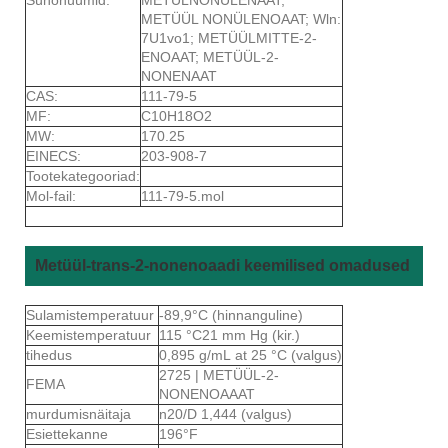
METÜÜL NONÜLENOAAT; Wln:
7U1vo1; METÜÜLMITTE-2-
ENOAAT; METÜÜL-2-
NONENAAT
CAS:
111-79-5
MF:
C10H18O2
MW:
170.25
EINECS:
203-908-7
Tootekategooriad:
Mol-fail:
111-79-5.mol
Metüül-trans-2-nonenoaadi keemilised omadused
Sulamistemperatuur
-89,9°C (hinnanguline)
Keemistemperatuur
115 °C21 mm Hg (kir.)
tihedus
0,895 g/mL at 25 °C (valgus)
2725 | METÜÜL-2-
FEMA
NONENOAAAT
murdumisnäitaja
n20/D 1,444 (valgus)
Esiettekanne
196°F