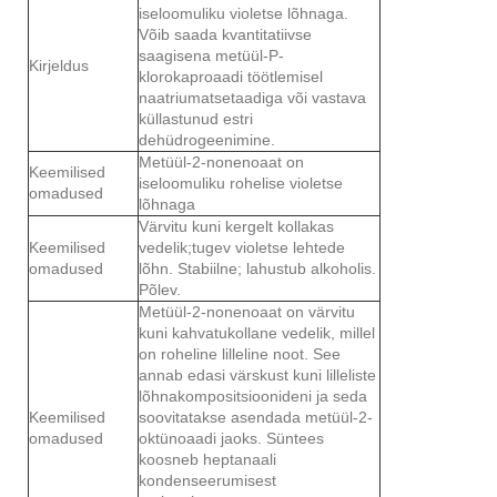
iseloomuliku violetse lõhnaga.
Võib saada kvantitatiivse
saagisena metüül-P-
Kirjeldus
klorokaproaadi töötlemisel
naatriumatsetaadiga või vastava
küllastunud estri
dehüdrogeenimine.
Metüül-2-nonenoaat on
Keemilised
iseloomuliku rohelise violetse
omadused
lõhnaga
Värvitu kuni kergelt kollakas
Keemilised
vedelik;tugev violetse lehtede
omadused
lõhn. Stabiilne; lahustub alkoholis.
Põlev.
Metüül-2-nonenoaat on värvitu
kuni kahvatukollane vedelik, millel
on roheline lilleline noot. See
annab edasi värskust kuni lilleliste
lõhnakompositsioonideni ja seda
Keemilised
soovitatakse asendada metüül-2-
omadused
oktünoaadi jaoks. Süntees
koosneb heptanaali
kondenseerumisest