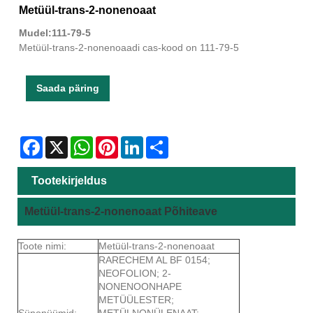
Metüül-trans-2-nonenoaat
Mudel:111-79-5
Metüül-trans-2-nonenoaadi cas-kood on 111-79-5
Saada päring
Facebook
X
WhatsApp
Pinterest
LinkedIn
Share
Tootekirjeldus
Metüül-trans-2-nonenoaat Põhiteave
Toote nimi:
Metüül-trans-2-nonenoaat
RARECHEM AL BF 0154;
NEOFOLION; 2-
NONENOONHAPE
METÜÜLESTER;
Sünonüümid:
METÜLNONÜLENAAT;