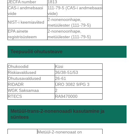
JECFA number
1813
CAS-i andmebaasi
111-79-5 (CAS-i andmebaasi
viide
viide)
2-nonenoonhape,
NIST-i keemiaviited
metüülester (111-79-5)
EPA ainete
2-nonenoonhape,
registrisüsteem
metüülester (111-79-5)
Teepuuõli ohutusteave
Ohukoodid
Küsi
Riskiavaldused
36/38-51/53
Ohutusavaldused
26-61
RIDADR
ÜRO 3082 9/PG 3
WGK Saksamaa
2
RTECS
RA9470000
Metüül-trans-2-nonenoaadi kasutamine ja
süntees
Metüül-2-nonenoaat on