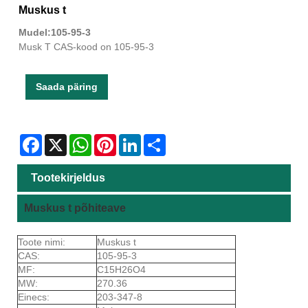
Muskus t
Mudel:105-95-3
Musk T CAS-kood on 105-95-3
Saada päring
Facebook
X
WhatsApp
Pinterest
LinkedIn
Share
Tootekirjeldus
Muskus t põhiteave
Toote nimi:
Muskus t
CAS:
105-95-3
MF:
C15H26O4
MW:
270.36
Einecs:
203-347-8