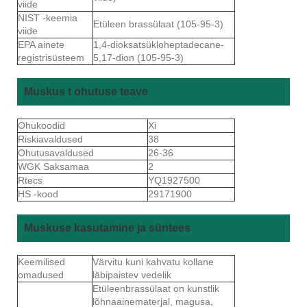
viide
NIST -keemia
Etüleen brassülaat (105-95-3)
viide
EPA ainete
1,4-dioksatsükloheptadecane-
registrisüsteem
5,17-dion (105-95-3)
Muskus t ohutuse teave
Ohukoodid
Xi
Riskiavaldused
38
Ohutusavaldused
26-36
WGK Saksamaa
2
Rtecs
YQ1927500
HS -kood
29171900
Muskuse kasutamine ja süntees
Keemilised
Värvitu kuni kahvatu kollane
omadused
läbipaistev vedelik
Etüleenbrassülaat on kunstlik
lõhnaainematerjal, magusa,