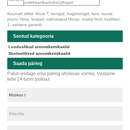
undekaanikarboksüülhapet
Kuumad sildid: Musk T, tarnijad, hulgimüügid, laos, tasuta
proov, Hiina, tootjad, valmistatud Hiinas, madal hind, kvaliteet,
1 -aastane garantii
Seotud kategooria
Looduslikud aroomikemikaalid
Sünteetilised aroomikemikaalid
Saada päring
Palun esitage oma päring allolevas vormis. Vastame
teile 24 tunni jooksul.