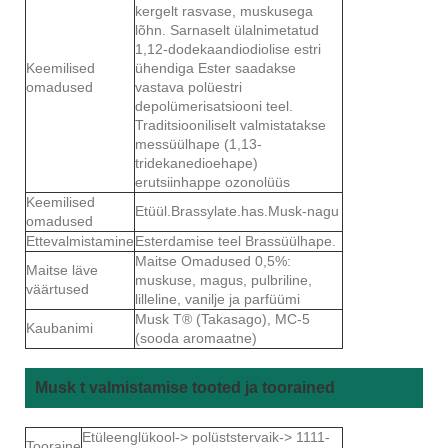
kergelt rasvase, muskusega
lõhn. Sarnaselt ülalnimetatud
1,12-dodekaandiodiolise estri
Keemilised
ühendiga Ester saadakse
omadused
vastava polüestri
depolümerisatsiooni teel.
Traditsiooniliselt valmistatakse
messüülhape (1,13-
tridekanedioehape)
erutsiinhappe ozonolüüs
Keemilised
Etüül.Brassylate.has.Musk-nagu
omadused
Ettevalmistamine
Esterdamise teel Brassüülhape.
Maitse Omadused 0,5%:
Maitse läve
muskuse, magus, pulbriline,
väärtused
lilleline, vanilje ja parfüümi
Musk T® (Takasago), MC-5
Kaubanimi
(sooda aromaatne)
Musk t valmistamise tooted ja toorained
Etüleenglükool-> polüststervaik-> 1111-
Tooraine