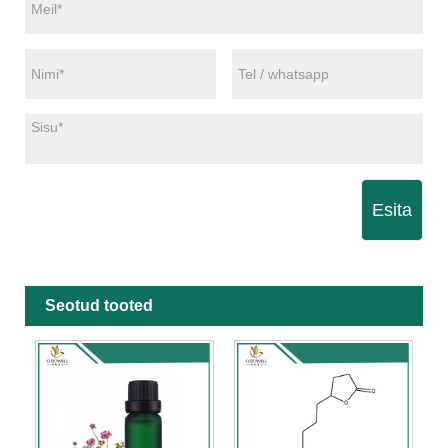
Esita
Seotud tooted