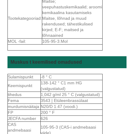
Maitse;
veepuhastuskemikaalid; aroomi
kemikaalina kasutamiseks
Tootekategooriad:
Maitse, lõhnad ja muud
rakendused; tähestikulised
kirjed; E-F; maitsed ja
lõhnaained
MOL -fail:
105-95-3.Mol
Muskus t keemilised omadused
Sulamispunkt
-8 ° C
138-142 ° C1 mm HG
Keemispunkt
(valgustatud)
tihedus
1,042 g/ml 25 ° C (valgustatud)
Fema
3543 | Etüleenbrassülaat
murdumisnäitaja
N20/D 1.47 (voodi.)
FP
200 ° F
JECFA number
626
CAS
105-95-3 (CAS-i andmebaasi
andmebaasi
viide)