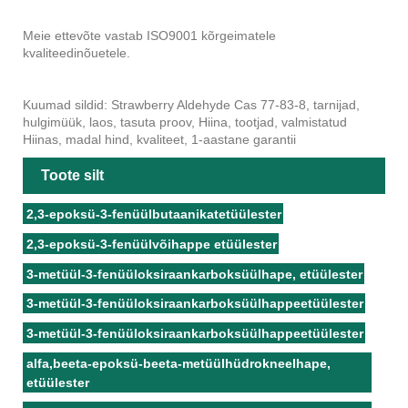
Meie ettevõte vastab ISO9001 kõrgeimatele
kvaliteedinõuetele.
Kuumad sildid: Strawberry Aldehyde Cas 77-83-8, tarnijad,
hulgimüük, laos, tasuta proov, Hiina, tootjad, valmistatud
Hiinas, madal hind, kvaliteet, 1-aastane garantii
Toote silt
2,3-epoksü-3-fenüülbutaanikatetüülester
2,3-epoksü-3-fenüülvõihappe etüülester
3-metüül-3-fenüüloksiraankarboksüülhape, etüülester
3-metüül-3-fenüüloksiraankarboksüülhappeetüülester
3-metüül-3-fenüüloksiraankarboksüülhappeetüülester
alfa,beeta-epoksü-beeta-metüülhüdrokneelhape,
etüülester