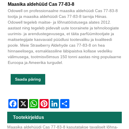
Maasika aldehüüd Cas 77-83-8
Odowell on professionaalne maasika aldehüüdi Cas 77-83-8
tootja ja maasika aldehüüdi Cas 77-83-8 tarnija Hiinas.
Odowell tegeleb maitse- ja lõhnatööstusega alates 2012.
aastast ning tegeleb pidevalt uute toorainete ja tehnoloogiate
uurimis- ja arendustegevusega, et täita parfüümitootjate ja
maitsetegijate kasvavaid püüdlusi tootevaliku ja kvaliteedi
poole. Meie Strawberry Aldehyde cas 77-83-8 on hea
hinnaeelisega, esmaklassiline läbipaistva kollase vedeliku
välimusega, tootmisvõimsus 150 tonni aastas ning populaarne
Euroopa ja Ameerika turgudel.
Saada päring
Facebook
X
WhatsApp
Pinterest
LinkedIn
Share
Tootekirjeldus
Maasika aldehüüdi Cas 77-83-8 kasutatakse tavaliselt lõhna-