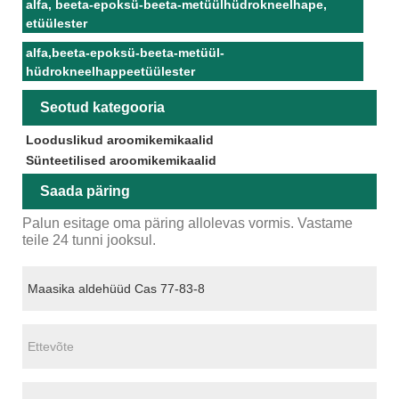
alfa, beeta-epoksü-beeta-metüülhüdrokneelhape,
etüülester
alfa,beeta-epoksü-beeta-metüül-
hüdrokneelhappeetüülester
Seotud kategooria
Looduslikud aroomikemikaalid
Sünteetilised aroomikemikaalid
Saada päring
Palun esitage oma päring allolevas vormis. Vastame
teile 24 tunni jooksul.