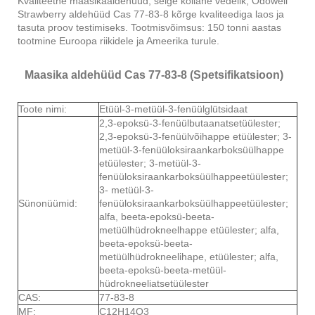
Kvaliteetne maasikaaldehüüd, selge kollane vedelik, Odowell
Strawberry aldehüüd Cas 77-83-8 kõrge kvaliteediga laos ja
tasuta proov testimiseks. Tootmisvõimsus: 150 tonni aastas
tootmine Euroopa riikidele ja Ameerika turule.
Maasika aldehüüd Cas 77-83-8 (Spetsifikatsioon)
Toote nimi:
Etüül-3-metüül-3-fenüülglütsidaat
2,3-epoksü-3-fenüülbutaanatsetüülester;
2,3-epoksü-3-fenüülvõihappe etüülester; 3-
metüül-3-fenüüloksiraankarboksüülhappe
etüülester; 3-metüül-3-
fenüüloksiraankarboksüülhappeetüülester;
3- metüül-3-
Sünonüümid:
fenüüloksiraankarboksüülhappeetüülester;
alfa, beeta-epoksü-beeta-
metüülhüdrokneelhappe etüülester; alfa,
beeta-epoksü-beeta-
metüülhüdrokneelihape, etüülester; alfa,
beeta-epoksü-beeta-metüül-
hüdrokneeliatsetüülester
CAS:
77-83-8
MF:
C12H14O3