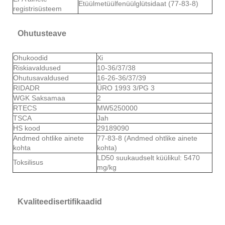
Etüülmetüülfenüülglütsidaat (77-83-8)
registrisüsteem
Ohutusteave
Ohukoodid
Xi
Riskiavaldused
10-36/37/38
Ohutusavaldused
16-26-36/37/39
RIDADR
ÜRO 1993 3/PG 3
WGK Saksamaa
2
RTECS
MW5250000
TSCA
Jah
HS kood
29189090
Andmed ohtlike ainete
77-83-8 (Andmed ohtlike ainete
kohta
kohta)
LD50 suukaudselt küülikul: 5470
Toksilisus
mg/kg
Kvaliteedisertifikaadid