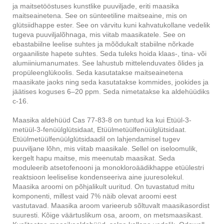
ja maitsetööstuses kunstlike puuviljade, eriti maasika
maitseainetena. See on sünteetiline maitseaine, mis on
glütsiidhappe ester. See on värvitu kuni kahvatukollane vedelik
tugeva puuviljalõhnaga, mis viitab maasikatele. See on
ebastabiilne leelise suhtes ja mõõdukalt stabiilne nõrkade
orgaaniliste hapete suhtes. Seda tuleks hoida klaas-, tina- või
alumiiniumanumates. See lahustub mittelenduvates õlides ja
propüleenglükoolis. Seda kasutatakse maitseainetena
maasikate jaoks ning seda kasutatakse kommides, jookides ja
jäätises koguses 6–20 ppm. Seda nimetatakse ka aldehüüdiks
c-16.
Maasika aldehüüd Cas 77-83-8 on tuntud ka kui Etüül-3-
metüül-3-fenüülglütsidaat, Etüülmetüülfenüülglütsidaat.
Etüülmetüülfenüülglütsidaadil on lahjendamisel tugev
puuviljane lõhn, mis viitab maasikale. Sellel on iseloomulik,
kergelt hapu maitse, mis meenutab maasikat. Seda
moduleerib atsetofenooni ja monokloroäädikhappe etüülestri
reaktsioon leeliselise kondenseeriva aine juuresolekul.
Maasika aroomi on põhjalikult uuritud. On tuvastatud mitu
komponenti, millest vaid 7% näib olevat aroomi eest
vastutavad. Maasika aroom varieerub sõltuvalt maasikasordist
suuresti. Kõige väärtuslikum osa, aroom, on metsmaasikast.