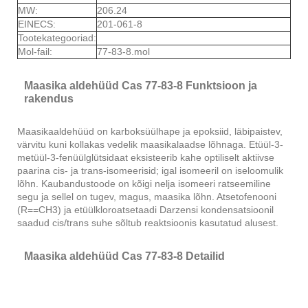
MW:
206.24
EINECS:
201-061-8
Tootekategooriad:
Mol-fail:
77-83-8.mol
Maasika aldehüüd Cas 77-83-8 Funktsioon ja
rakendus
Maasikaaldehüüd on karboksüülhape ja epoksiid, läbipaistev,
värvitu kuni kollakas vedelik maasikalaadse lõhnaga. Etüül-3-
metüül-3-fenüülglütsidaat eksisteerib kahe optiliselt aktiivse
paarina cis- ja trans-isomeerisid; igal isomeeril on iseloomulik
lõhn. Kaubandustoode on kõigi nelja isomeeri ratseemiline
segu ja sellel on tugev, magus, maasika lõhn. Atsetofenooni
(R==CH3) ja etüülkloroatsetaadi Darzensi kondensatsioonil
saadud cis/trans suhe sõltub reaktsioonis kasutatud alusest.
Maasika aldehüüd Cas 77-83-8 Detailid