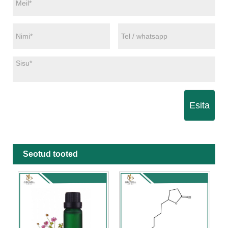
Esita
Seotud tooted