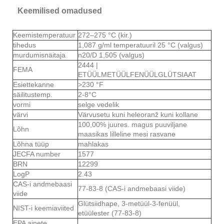
Keemilised omadused
Keemistemperatuur
272–275 °C (kir.)
tihedus
1,087 g/ml temperatuuril 25 °C (valgus)
murdumisnäitaja
n20/D 1,505 (valgus)
2444 |
FEMA
ETÜÜLMETÜÜLFENÜÜLGLÜTSIAAT
Esiettekanne
>230 °F
säilitustemp.
2-8°C
vormi
selge vedelik
värvi
Värvusetu kuni heleoranž kuni kollane
100,00% juures. magus puuviljane
Lõhn
maasikas lilleline mesi rasvane
Lõhna tüüp
mahlakas
JECFA number
1577
BRN
12299
LogP
2.43
CAS-i andmebaasi
77-83-8 (CAS-i andmebaasi viide)
viide
Glütsiidhape, 3-metüül-3-fenüül,
NIST-i keemiaviited
etüülester (77-83-8)
EPA ainete