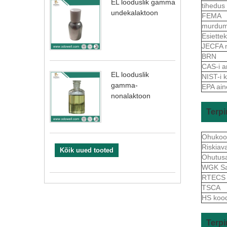
EL looduslik gamma
tihedus
undekalaktoon
FEMA
murdum
Esiett
JECFA 
BRN
CAS-i a
EL looduslik
NIST-i 
gamma-
EPA ain
nonalaktoon
Terpi
Ohukoo
Riskiav
Kõik uued tooted
Ohutus
WGK S
RTEC
TSCA
HS koo
Terpi