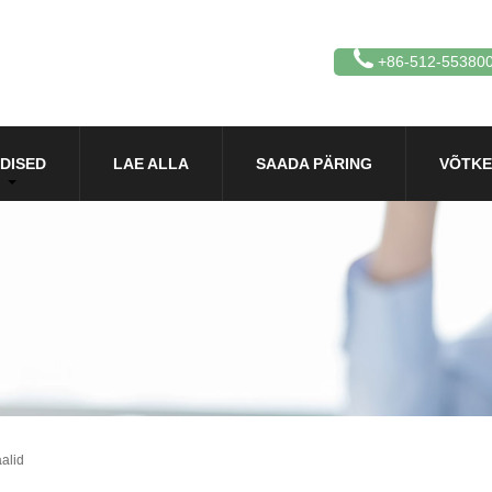
+86-512-55380
DISED
LAE ALLA
SAADA PÄRING
VÕTKE
alid