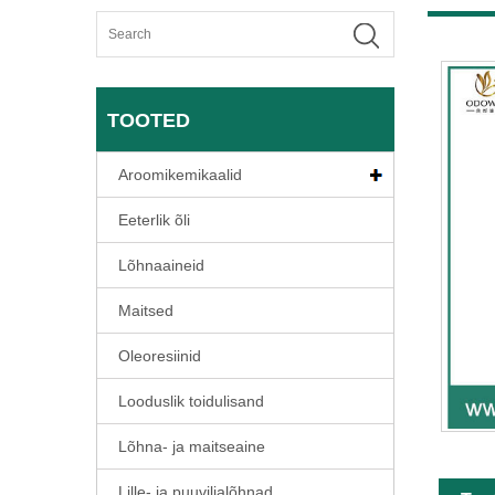
TOOTED
Aroomikemikaalid
Eeterlik õli
Lõhnaaineid
Maitsed
Oleoresiinid
Looduslik toidulisand
Lõhna- ja maitseaine
Lille- ja puuviljalõhnad