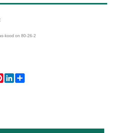
Live
t
cas-kood on 80-26-2
tsApp
Pinterest
LinkedIn
Share