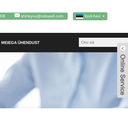
008
shirleyxu@odowell.com
Eesti Keel
 MEIEGA ÜHENDUST