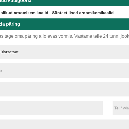
tud kategooria
slikud aroomikemikaalid
Sünteetilised aroomikemikaalid
da päring
sitage oma päring allolevas vormis. Vastame teile 24 tunni jook