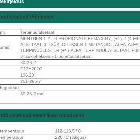
ekirjeldus
nüülatsetaat Põhiteave
imi:
Terpinüülatsetaat
MENTHEN-1-YL-8-PROPIONATE;FEMA 3047; (+/-)-2-(4
ATSETAAT; 3-TSÜKLOHEKSEN-1-METANOOL, ALFA, ALFA,
ümid:
TERPINÜÜLESTER;(+/-)-ALFA-TERPINÜÜL ATSETAAT; P-ME
3-tsüklohekseen-1-üül)etüülatsetaat
80-26-2
C12H20O2
196.29
:
201-265-7
tegooriad:
80-26-2.mol
nüülatsetaadi keemilised omadused
stemperatuur
112-113,5 °C
temperatuur
220 °C (valgus)