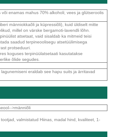
ies või enamas mahus 70% alkoholi; vees ja glütseroolis
eri männiokkaõli ja küpressiõli), kuid üldiselt mitte
kud, millel on värske bergamoti-lavendli lõhn.
nüülist atsetaat, vaid sisaldab ka mitmeid teisi
stada saadud terpineoolisegu atsetüülimisega
rast protseduuri.
res koguses terpinüülatsetaati kasutatakse
erlike õlide segudes.
 lagunemiseni eraldab see hapu suits ja ärritavad
ineool-->männiõli
tootjad, valmistatud Hiinas, madal hind, kvaliteet, 1-