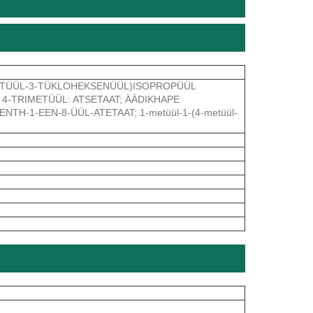
-METÜÜL-3-TÜKLOHEKSENÜÜL)ISOPROPÜÜL
 4-TRIMETÜÜL: ATSETAAT; ÄÄDIKHAPE
NTH-1-EEN-8-ÜÜL-ATETAAT; 1-metüül-1-(4-metüül-