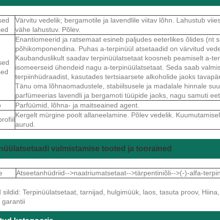
sed
Värvitu vedelik; bergamotile ja lavendlile viitav lõhn. Lahustub vi
sed
vähe lahustuv. Põlev.
Enantiomeerid ja ratsemaat esineb paljudes eeterlikes õlides (nt sib
põhikomponendina. Puhas a-terpinüül atsetaadid on värvitud vedeli
Kaubanduslikult saadav terpinüülatsetaat koosneb peamiselt a-terpi
sed
isomeerseid ühendeid nagu a-terpinüülatsetaat. Seda saab valmi
sed
terpiinhüdraadist, kasutades tertsiaarsete alkoholide jaoks tavapä
Tänu oma lõhnaomadustele, stabiilsusele ja madalale hinnale suu
parfümeerias lavendli ja bergamoti tüüpide jaoks, nagu samuti eet
b
Parfüümid, lõhna- ja maitseained agent.
Kergelt mürgine poolt allaneelamine. Põlev vedelik. Kuumutamisel
ofiil
aurud.
nüülatsetaadi valmistamise tooted ja toorained
e
Atseetanhüdriid-->naatriumatsetaat-->tärpentiniõli-->(-)-alfa-terp
ildid: Terpinüülatsetaat, tarnijad, hulgimüük, laos, tasuta proov, Hiina, 
garantii