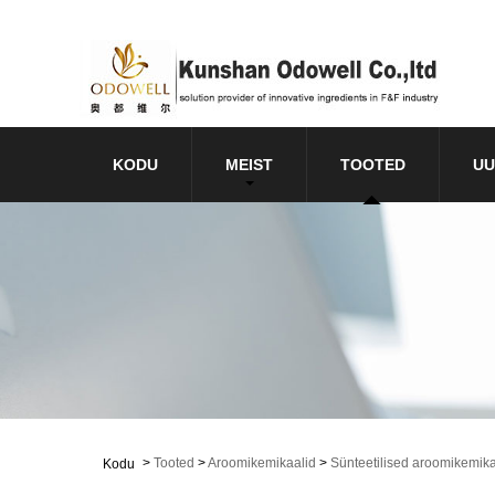
KODU
MEIST
TOOTED
UU
>
Tooted
>
Aroomikemikaalid
>
Sünteetilised aroomikemika
Kodu