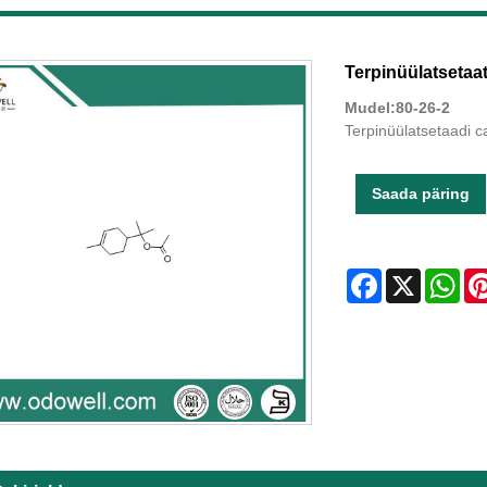
Terpinüülatsetaa
Mudel:80-26-2
Terpinüülatsetaadi 
Saada päring
Facebook
X
Wha