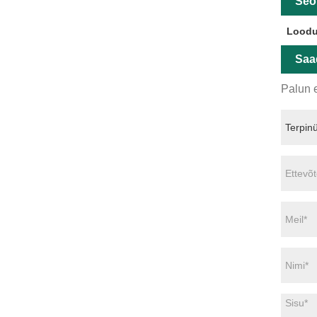
Seo
Loodu
Saa
Palun e