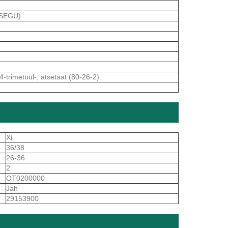
 SEGU)
4-trimetüül-, atsetaat (80-26-2)
Xi
36/38
26-36
2
OT0200000
Jah
29153900