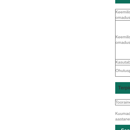
Keemili
omadu
Keemili
omadu
Kasuta
Ohutuspr
Terpi
Toorain
Kuumad s
aastane 