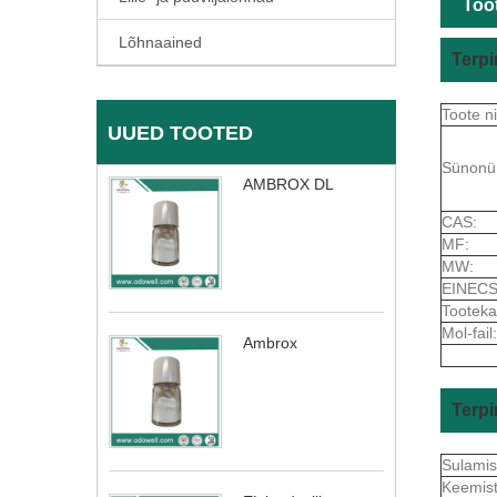
Toot
Lõhnaained
Terpi
Toote n
UUED TOOTED
Sünonü
AMBROX DL
CAS:
MF:
MW:
EINECS
Tooteka
Mol-fail:
Ambrox
Terpi
Sulami
Keemis