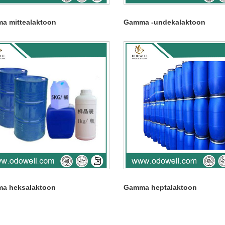
a mittealaktoon
Gamma -undekalaktoon
a heksalaktoon
Gamma heptalaktoon