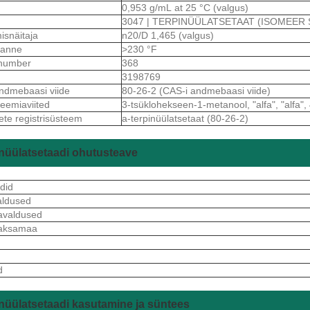
0,953 g/mL at 25 °C (valgus)
3047 | TERPINÜÜLATSETAAT (ISOMEER
isnäitaja
n20/D 1,465 (valgus)
ekanne
>230 °F
number
368
3198769
ndmebaasi viide
80-26-2 (CAS-i andmebaasi viide)
keemiaviited
3-tsüklohekseen-1-metanool, "alfa", "alfa", 
ete registrisüsteem
a-terpinüülatsetaat (80-26-2)
nüülatsetaadi ohutusteave
did
aldused
avaldused
aksamaa
S
d
nüülatsetaadi kasutamine ja süntees