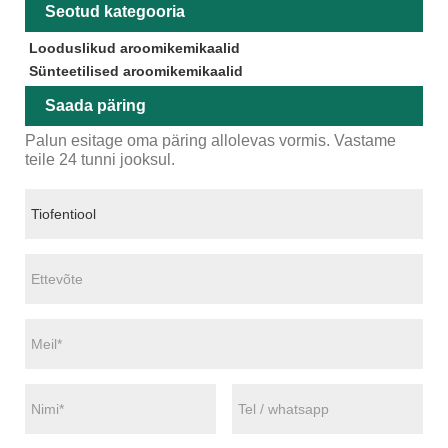
Seotud kategooria
Looduslikud aroomikemikaalid
Sünteetilised aroomikemikaalid
Saada päring
Palun esitage oma päring allolevas vormis. Vastame
teile 24 tunni jooksul.