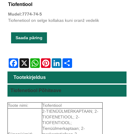
Tiofentiool
Mudel:7774-74-5
Tiofenetiool on selge kollakas kuni oranž vedelik
Saada päring
Facebook
X
WhatsApp
Pinterest
LinkedIn
Share
Tootekirjeldus
Tiofenetiool Põhiteave
Toote nimi:
Tiofentiool
2-TIENÜÜLMERKAPTAAN; 2-
TIOFENETIOOL; 2-
TIOFENTIOOL;
Tienüülmerkaptaan; 2-
Sünonüümid:
merkaptotiofeen-2-