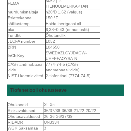
3062 | 2-
FEMA
TIENÜÜLMERKAPTAN
murdumisnäitaja
n20/D 1,62 (valgus)
Esiettekanne
150 °F
säilitustemp.
Hoida inertgaasi all
pka
6,38±0,43 (ennustuslik)
Tundlik
Õhutundlik
JECFA number
1052
BRN
104650
SWEDAZLCYJDAGW-
InChiKey
UHFFFAOYSA-N
CAS-i andmebaasi
7774-74-5 (CAS-i
viide
andmebaasi viide)
NIST-i keemiaviited
2-tiofentiool (7774-74-5)
Tiofenetiooli ohutusteave
Ohukoodid
Xi, Xn
Riskiavaldused
36/37/38-36/38-21/22-20/22
Ohutusavaldused
26-36-36/37/39
RIDADR
UN3334
WGK Saksamaa
3