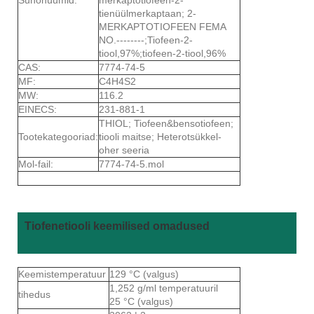
tienüülmerkaptaan; 2-
MERKAPTOTIOFEEN FEMA
NO.--------;Tiofeen-2-
tiool,97%;tiofeen-2-tiool,96%
CAS:
7774-74-5
MF:
C4H4S2
MW:
116.2
EINECS:
231-881-1
THIOL; Tiofeen&bensotiofeen;
Tootekategooriad:
tiooli maitse; Heterotsükkel-
oher seeria
Mol-fail:
7774-74-5.mol
Tiofenetiooli keemilised omadused
Keemistemperatuur
129 °C (valgus)
1,252 g/ml temperatuuril
tihedus
25 °C (valgus)