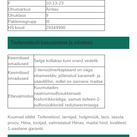
F
10-13-23
Ohumärkus
Ärritav
Ohuklass
9
Pakkimisgrupp
III
HS kood
29349990
Tiofenetiooli kasutamine ja süntees
Keemilised
Selge kollakas kuni oranž vedelik
omadused
2-tienüülmerkaptaanil on väga
Keemilised
ebameeldiv, põletatud karamell- ja
omadused
väävlilõhn, millel on sarnane maitse.
Kuumutades
naatriumsulfosuktsinaati
Ettevalmistus
fosfortrikloriidiga; samuti tiofeen-2-
sulfonüülkloriidi redutseerimisega.
Kuumad sildid: Tiofenetiool, tarnijad, hulgimüük, laos, tasuta
proov, Hiina, tootjad, valmistatud Hiinas, madal hind, kvaliteet,
1-aastane garantii