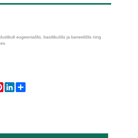
Live
slikult eugeeniaõlis, basiilikuõlis ja kaneeliõlis ning
des.
tsApp
Pinterest
LinkedIn
Share