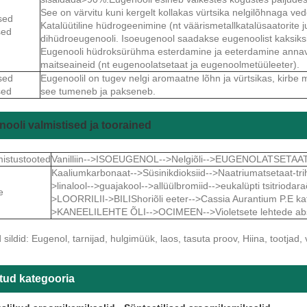
See on värvitu kuni kergelt kollakas vürtsika nelgilõhnaga vede
sed
Katalüütiline hüdrogeenimine (nt väärismetallkatalüsaatorite 
sed
dihüdroeugenooli. Isoeugenool saadakse eugenoolist kaksiks
Eugenooli hüdroksürühma esterdamine ja eeterdamine annava
maitseaineid (nt eugenoolatsetaat ja eugenoolmetüüleeter).
sed
Eugenoolil on tugev nelgi aromaatne lõhn ja vürtsikas, kirbe
sed
see tumeneb ja pakseneb.
ooli valmistised ja toorained
mistustooted
Vanilliin-->ISOEUGENOL-->Nelgiõli-->EUGENOLATSETAAT
Kaaliumkarbonaat-->Süsinikdioksiid-->Naatriumatsetaat-trihü
>linalool-->guajakool-->allüülbromiid-->eukalüpti tsitriodaraõl
e
>LOORRILII->BILIShoriõli eeter-->Cassia Aurantium P.E k
>KANEELILEHTE ÕLI-->OCIMEEN-->Violetsete lehtede ab
ildid: Eugenol, tarnijad, hulgimüük, laos, tasuta proov, Hiina, tootjad,
tud kategooria