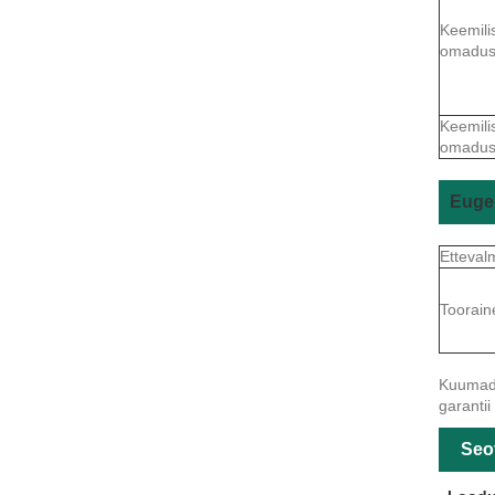
Keemili
omadu
Keemili
omadu
Eugen
Etteval
Toorain
Kuumad s
garantii
Seo