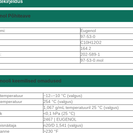
ekirjeldus
nol Põhiteave
imi:
Eugenol
97-53-0
C10H12O2
164.2
:
202-589-1
97-53-0.mol
nooli keemilised omadused
stemperatuur
−12–−10 °C (valgus)
temperatuur
254 °C (valgus)
1,067 g/mL temperatuuril 25 °C (valgus)
hk
<0,1 hPa (25 °C)
2467 | EUGENOL
isnäitaja
n20/D 1,541 (valgus)
ekanne
>230 °F