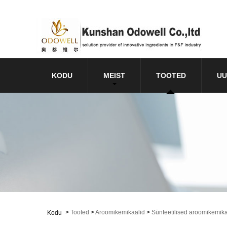
KODU
MEIST
TOOTED
UU
>
Tooted
>
Aroomikemikaalid
>
Sünteetilised aroomikemika
Kodu