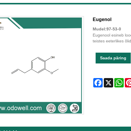
Eugenol
Mudel:97-53-0
Eugenool esineb loodu
teistes eeterlikes õli
Saada päring
Facebook
X
Wha