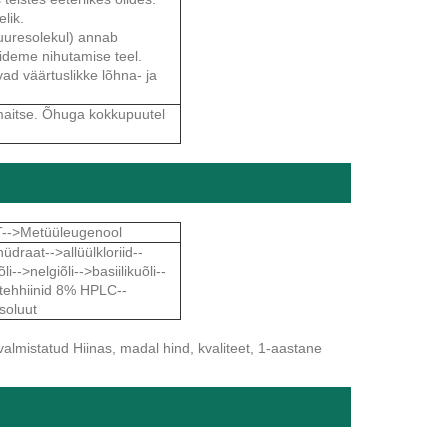
lik.
juuresolekul) annab
ideme nihutamise teel.
d väärtuslikke lõhna- ja
 maitse. Õhuga kokkupuutel
-->Metüüleugenool
draat-->allüülkloriid--
i-->nelgiõli-->basiilikuõli--
atehhiinid 8% HPLC--
soluut
 valmistatud Hiinas, madal hind, kvaliteet, 1-aastane