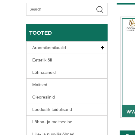
TOOTED
Aroomikemikaalid
Eeterlik õli
Lõhnaaineid
Maitsed
Oleoresiinid
Looduslik toidulisand
Lõhna- ja maitseaine
Lille- ja puuviljalõhnad