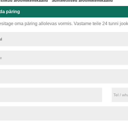
slikud aroomikemikaalid
Sünteetilised aroomikemikaalid
da päring
sitage oma päring allolevas vormis. Vastame teile 24 tunni jook