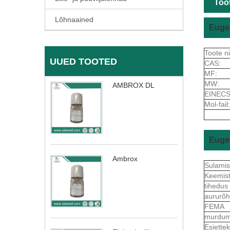
Toot
Lõhnaained
Euge
Toote n
UUED TOOTED
CAS:
MF:
MW:
AMBROX DL
EINECS
Mol-fail:
Euge
Ambrox
Sulami
Keemis
tihedus
aururõ
FEMA
murdum
Esiett