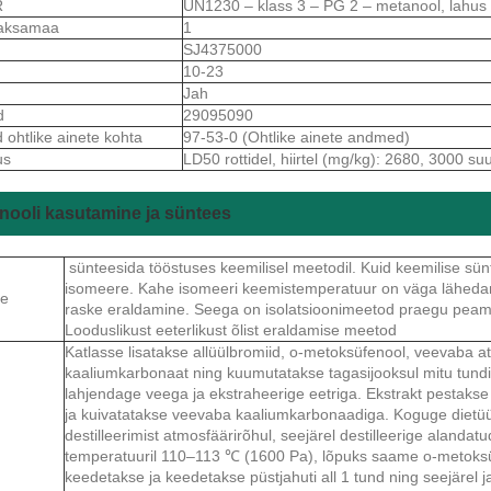
R
UN1230 – klass 3 – PG 2 – metanool, lahus
aksamaa
1
S
SJ4375000
10-23
Jah
d
29095090
ohtlike ainete kohta
97-53-0 (Ohtlike ainete andmed)
us
LD50 rottidel, hiirtel (mg/kg): 2680, 3000 s
ooli kasutamine ja süntees
sünteesida tööstuses keemilisel meetodil. Kuid keemilise sü
isomeere. Kahe isomeeri keemistemperatuur on väga lähedan
ne
raske eraldamine. Seega on isolatsioonimeetod praegu pea
Looduslikust eeterlikust õlist eraldamise meetod
Katlasse lisatakse allüülbromiid, o-metoksüfenool, veevaba a
kaaliumkarbonaat ning kuumutatakse tagasijooksul mitu tundi
lahjendage veega ja ekstraheerige eetriga. Ekstrakt pestaks
ja kuivatatakse veevaba kaaliumkarbonaadiga. Koguge dietüül
destilleerimist atmosfäärirõhul, seejärel destilleerige alandat
temperatuuril 110–113 ℃ (1600 Pa), lõpuks saame o-metoksüf
keedetakse ja keedetakse püstjahuti all 1 tund ning seejärel 