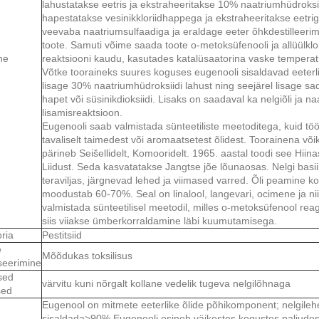
lahustatakse eetris ja ekstraheeritakse 10% naatriumhüdroksi
hapestatakse vesinikkloriidhappega ja ekstraheeritakse eetrig
veevaba naatriumsulfaadiga ja eraldage eeter õhkdestilleeri
toote. Samuti võime saada toote o-metoksüfenooli ja allüülklo
ne
reaktsiooni kaudu, kasutades katalüsaatorina vaske temperat
Võtke tooraineks suures koguses eugenooli sisaldavad eeterliku
lisage 30% naatriumhüdroksiidi lahust ning seejärel lisage sa
hapet või süsinikdioksiidi. Lisaks on saadaval ka nelgiõli ja n
lisamisreaktsioon.
Eugenooli saab valmistada sünteetiliste meetoditega, kuid tö
tavaliselt taimedest või aromaatsetest õlidest. Toorainena võiks
pärineb Seišellidelt, Komooridelt. 1965. aastal toodi see Hi
Liidust. Seda kasvatatakse Jangtse jõe lõunaosas. Nelgi basii
teraviljas, järgnevad lehed ja viimased varred. Õli peamine k
moodustab 60-70%. Seal on linalool, langevari, ocimene ja ni
valmistada sünteetilisel meetodil, milles o-metoksüfenool re
siis viiakse ümberkorraldamine läbi kuumutamisega.
ria
Pestitsiid
e
Mõõdukas toksilisus
tseerimine
sed
värvitu kuni nõrgalt kollane vedelik tugeva nelgilõhnaga
sed
Eugenool on mitmete eeterlike õlide põhikomponent; nelgileheõ
sisaldada>90%.Eugenooli esineb väikestes kogustes paljudes t