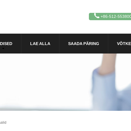
+86-512-55380
DISED
LAE ALLA
SAADA PÄRING
VÕTKE
alid