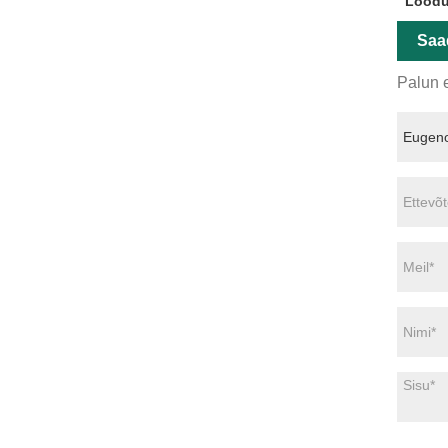
Loodu
Saa
Palun e