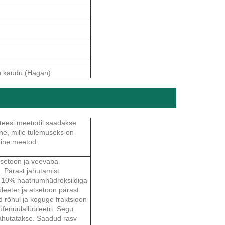
uu kaudu (Hagan)
nteesi meetodil saadakse
e, mille tulemuseks on
mine meetod.
tsetoon ja veevaba
. Pärast jahutamist
e 10% naatriumhüdroksiidiga
eeter ja atsetoon pärast
ud rõhul ja koguge fraktsioon
enüülallüüleetri. Segu
jahutatakse. Saadud rasv