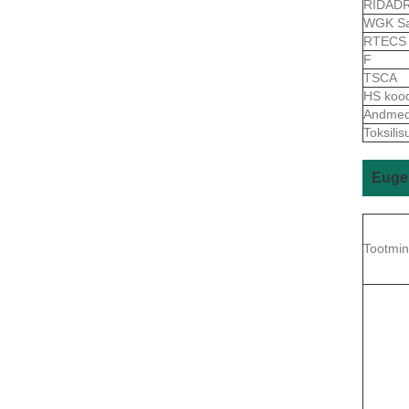
RIDAD
WGK S
RTEC
F
TSCA
HS koo
Andmed 
Toksilis
Eugen
Tootmi