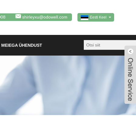
008
shirleyxu@odowell.com
Eesti Keel
 MEIEGA ÜHENDUST