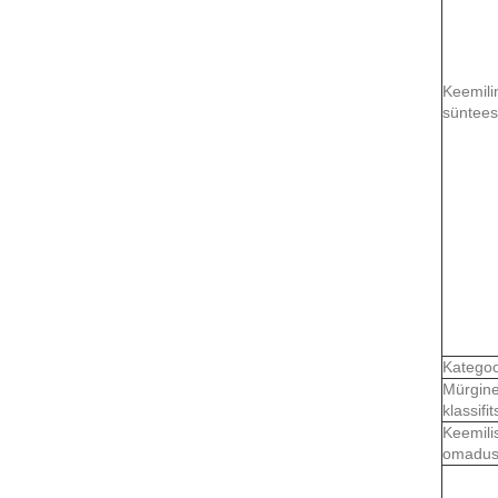
Keemili
süntees
Kategoo
Mürgin
klassifi
Keemili
omadu