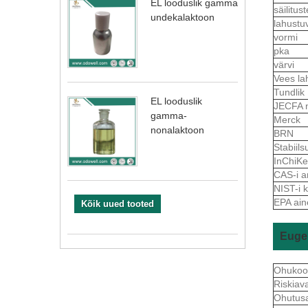
EL looduslik gamma
säilitu
undekalaktoon
lahust
vormi
pka
värvi
Vees la
Tundlik
EL looduslik
JECFA 
gamma-
Merck
nonalaktoon
BRN
Stabiils
InChiKe
CAS-i a
NIST-i 
EPA ain
Kõik uued tooted
Euge
Ohukoo
Riskiav
Ohutus