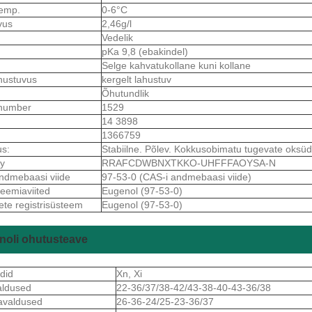
stemp.
0-6°C
uvus
2,46g/l
Vedelik
pKa 9,8 (ebakindel)
Selge kahvatukollane kuni kollane
hustuvus
kergelt lahustuv
Õhutundlik
number
1529
14 3898
1366759
us:
Stabiilne. Põlev. Kokkusobimatu tugevate oksüd
y
RRAFCDWBNXTKKO-UHFFFAOYSA-N
ndmebaasi viide
97-53-0 (CAS-i andmebaasi viide)
keemiaviited
Eugenol (97-53-0)
ete registrisüsteem
Eugenol (97-53-0)
noli ohutusteave
did
Xn, Xi
aldused
22-36/37/38-42/43-38-40-43-36/38
avaldused
26-36-24/25-23-36/37